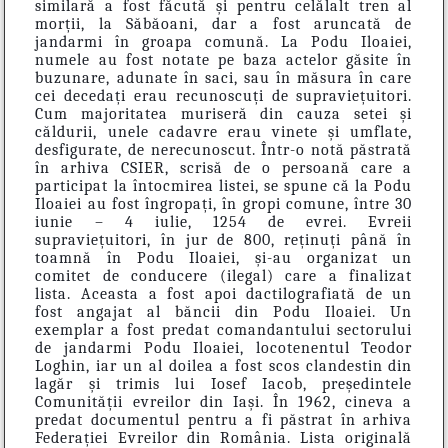
similară a fost făcută și pentru celălalt tren al
morții, la Săbăoani, dar a fost aruncată de
jandarmi în groapa comună. La Podu Iloaiei,
numele au fost notate pe baza actelor găsite în
buzunare, adunate în saci, sau în măsura în care
cei decedați erau recunoscuți de supraviețuitori.
Cum majoritatea muriseră din cauza setei și
căldurii, unele cadavre erau vinete și umflate,
desfigurate, de nerecunoscut. Într-o notă păstrată
în arhiva CSIER, scrisă de o persoană care a
participat la întocmirea listei, se spune că la Podu
Iloaiei au fost îngropați, în gropi comune, între 30
iunie – 4 iulie, 1254 de evrei. Evreii
supraviețuitori, în jur de 800, reținuți până în
toamnă în Podu Iloaiei, și-au organizat un
comitet de conducere (ilegal) care a finalizat
lista. Aceasta a fost apoi dactilografiată de un
fost angajat al băncii din Podu Iloaiei. Un
exemplar a fost predat comandantului sectorului
de jandarmi Podu Iloaiei, locotenentul Teodor
Loghin, iar un al doilea a fost scos clandestin din
lagăr și trimis lui Iosef Iacob, președintele
Comunității evreilor din Iași. În 1962, cineva a
predat documentul pentru a fi păstrat în arhiva
Federației Evreilor din România. Lista originală