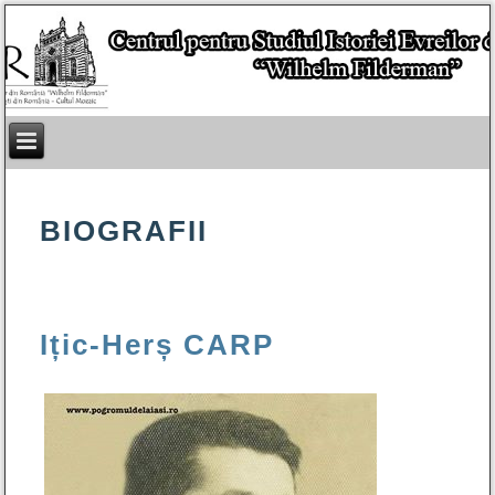
BIOGRAFII
Ițic-Herș CARP