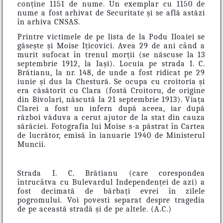
conține 1151 de nume. Un exemplar cu 1150 de
nume a fost arhivat de Securitate și se află astăzi
în arhiva CNSAS.
Printre victimele de pe lista de la Podu Iloaiei se
găsește și Moise Ițicovici. Avea 29 de ani când a
murit sufocat în trenul morții (se născuse la 13
septembrie 1912, la Iași). Locuia pe strada I. C.
Brătianu, la nr. 148, de unde a fost ridicat pe 29
iunie și dus la Chestură. Se ocupa cu croitoria și
era căsătorit cu Clara (fostă Croitoru, de origine
din Bivolari, născută la 21 septembrie 1913). Viața
Clarei a fost un infern după aceea, iar după
război văduva a cerut ajutor de la stat din cauza
sărăciei. Fotografia lui Moise s-a păstrat în Cartea
de lucrător, emisă în ianuarie 1940 de Ministerul
Muncii.
Strada I. C. Brătianu (care corespondea
întrucâtva cu Bulevardul Independenței de azi) a
fost decimată de bărbați evrei în zilele
pogromului. Voi povesti separat despre tragedia
de pe această stradă și de pe altele. (A.C.)