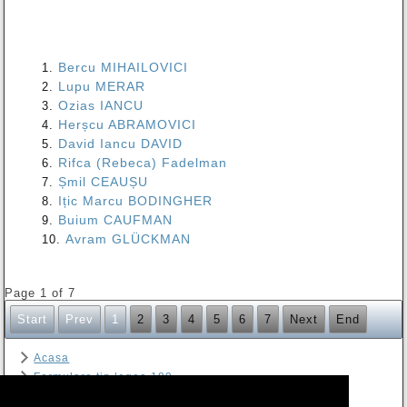
Bercu MIHAILOVICI
Lupu MERAR
Ozias IANCU
Herșcu ABRAMOVICI
David Iancu DAVID
Rifca (Rebeca) Fadelman
Șmil CEAUȘU
Ițic Marcu BODINGHER
Buium CAUFMAN
Avram GLÜCKMAN
Page 1 of 7
Start
Prev
1
2
3
4
5
6
7
Next
End
Acasa
Formulare tip legea 189
Contact