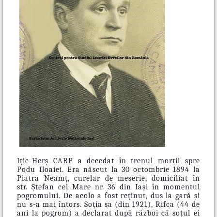
Ițic-Herș CARP a decedat în trenul morții spre
Podu Iloaiei. Era născut la 30 octombrie 1894 la
Piatra Neamț, curelar de meserie, domiciliat în
str. Ștefan cel Mare nr. 36 din Iași în momentul
pogromului. De acolo a fost reținut, dus la gară și
nu s-a mai întors. Soția sa (din 1921), Rifca (44 de
ani la pogrom) a declarat după război că soțul ei