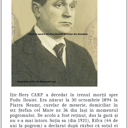
Ițic-Herș CARP a decedat în trenul morții spre
Podu Iloaiei. Era născut la 30 octombrie 1894 la
Piatra Neamț, curelar de meserie, domiciliat în
str. Ștefan cel Mare nr. 36 din Iași în momentul
pogromului. De acolo a fost reținut, dus la gară și
nu s-a mai întors. Soția sa (din 1921), Rifca (44 de
ani la pogrom) a declarat după război că soțul ei