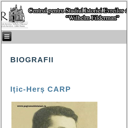
BIOGRAFII
Ițic-Herș CARP