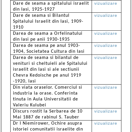
vizualizare
Dare de seama a spitalului israelit
din Iasi, 1925-1927
vizualizare
Dare de seama si Bilantul
Spitalului Israelit din Iasi, 1909-
1910
vizualizare
Darea de seama a Orfelinatului
din Iasi pe anii 1930-1935
vizualizare
Darea de seama pe anul 1903-
1904, Societatea Cultura din Iasi
vizualizare
Darea de seama si bilantul de
venituri si cheltuieli ale Spitalului
israelit din Iasi si ale sectiunii
Chevra Kedoische pe anul 1919
-1920, Iasi
vizualizare
Din viata oraselor. Comerciul si
industria la orase. Conferinta
tinuta in Aula Universitatii de
Valeriu Kulubei
vizualizare
Discurs rostit la Serbarea de 10
Mai 1887 de rabinul S. Tauber
vizualizare
Dr I Niemirower, Ochire asupra
istoriei comunitatii israelite din