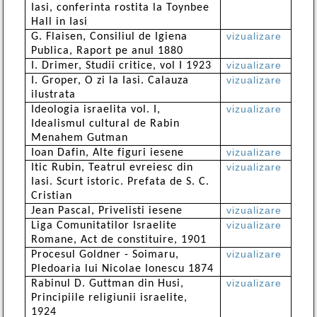
Iasi, conferinta rostita la Toynbee
Hall in Iasi
vizualizare
G. Flaisen, Consiliul de Igiena
Publica, Raport pe anul 1880
vizualizare
I. Drimer, Studii critice, vol I 1923
vizualizare
I. Groper, O zi la Iasi. Calauza
ilustrata
vizualizare
Ideologia israelita vol. I,
Idealismul cultural de Rabin
Menahem Gutman
vizualizare
Ioan Dafin, Alte figuri iesene
vizualizare
Itic Rubin, Teatrul evreiesc din
Iasi. Scurt istoric. Prefata de S. C.
Cristian
vizualizare
Jean Pascal, Privelisti iesene
vizualizare
Liga Comunitatilor Israelite
Romane, Act de constituire, 1901
vizualizare
Procesul Goldner - Soimaru,
Pledoaria lui Nicolae Ionescu 1874
vizualizare
Rabinul D. Guttman din Husi,
Principiile religiunii israelite,
1924