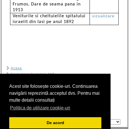
Frumos, Dare de seama pana in
1913
vizualizare
Veniturile si cheltuielile spitalului
israelit din Iasi pe anul 1892
Acasa
Formulare tip legea 189
Contact
Acest site folosește cookie-uri. Continuarea
Arhiva
RIER
navigării reprezintă acceptul dvs. Pentru mai
Program sală de lectură Biblioteca CSIER-WF
multe detalii consultați
Politica cookie
Politica de utilizare cookie-uri
GTranslate
De acord