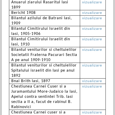
vizualizare
Anuarul ziarului Rasaritul Iasi
1899
vizualizare
Bericht 1908
vizualizare
Bilantul azilului de Batrani Iasi,
1909
vizualizare
Bilantul Cimitirului Israelit din
Iasi, 1905-1906
vizualizare
Bilantul Cimitirului Israelit din
Iasi, 1910
vizualizare
Bilantul veniturilor si cheltuielilor
Societatii Fraterna Pacurari Sectia
A pe anul 1909-1910
vizualizare
Bilantul veniturilor si cheltuielilor
Spitalului israelit din Iasi pe anul
1892
vizualizare
Bnai Brith Iasi, 1897
vizualizare
Chestiunea Carnei Cuser si a
Juramantului More-Judaico la Iasi,
Apelul contra sentintei Trib. Iasi
sectia a II a, facut de rabinul B.
Rabinovici
vizualizare
Chestiunea Carnei cuser si a