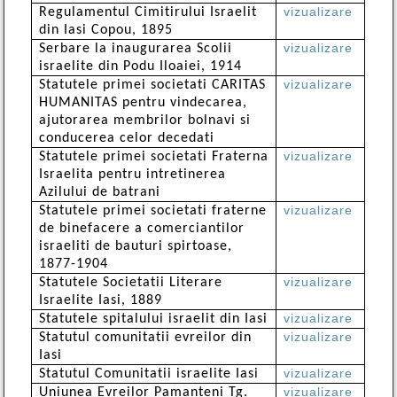
vizualizare
Regulamentul Cimitirului Israelit
din Iasi Copou, 1895
vizualizare
Serbare la inaugurarea Scolii
israelite din Podu Iloaiei, 1914
vizualizare
Statutele primei societati CARITAS
HUMANITAS pentru vindecarea,
ajutorarea membrilor bolnavi si
conducerea celor decedati
vizualizare
Statutele primei societati Fraterna
Israelita pentru intretinerea
Azilului de batrani
vizualizare
Statutele primei societati fraterne
de binefacere a comerciantilor
israeliti de bauturi spirtoase,
1877-1904
vizualizare
Statutele Societatii Literare
Israelite Iasi, 1889
vizualizare
Statutele spitalului israelit din Iasi
vizualizare
Statutul comunitatii evreilor din
Iasi
vizualizare
Statutul Comunitatii israelite Iasi
vizualizare
Uniunea Evreilor Pamanteni Tg.