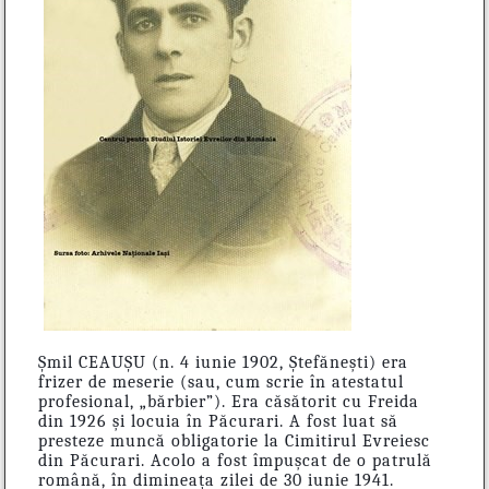
Șmil CEAUȘU (n. 4 iunie 1902, Ștefănești) era
frizer de meserie (sau, cum scrie în atestatul
profesional, „bărbier”). Era căsătorit cu Freida
din 1926 și locuia în Păcurari. A fost luat să
presteze muncă obligatorie la Cimitirul Evreiesc
din Păcurari. Acolo a fost împușcat de o patrulă
română, în dimineața zilei de 30 iunie 1941.