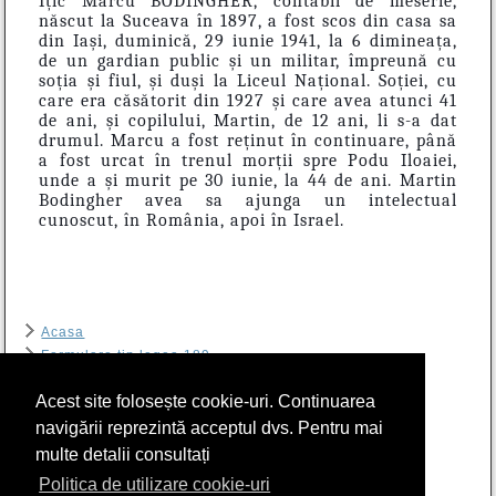
Ițic Marcu BODINGHER, contabil de meserie,
născut la Suceava în 1897, a fost scos din casa sa
din Iași, duminică, 29 iunie 1941, la 6 dimineața,
de un gardian public și un militar, împreună cu
soția și fiul, și duși la Liceul Național. Soției, cu
care era căsătorit din 1927 și care avea atunci 41
de ani, și copilului, Martin, de 12 ani, li s-a dat
drumul. Marcu a fost reținut în continuare, până
a fost urcat în trenul morții spre Podu Iloaiei,
unde a și murit pe 30 iunie, la 44 de ani. Martin
Bodingher avea sa ajunga un intelectual
cunoscut, în România, apoi în Israel.
Acasa
Formulare tip legea 189
Contact
Acest site folosește cookie-uri. Continuarea
Arhiva
RIER
navigării reprezintă acceptul dvs. Pentru mai
Program sală de lectură Biblioteca CSIER-WF
multe detalii consultați
Politica cookie
Politica de utilizare cookie-uri