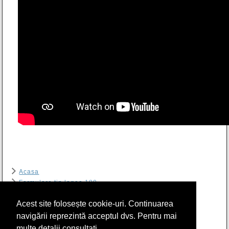
Acasa
Formulare tip legea 189
Contact
Acest site folosește cookie-uri. Continuarea
Arhiva
RIER
navigării reprezintă acceptul dvs. Pentru mai
Program sală de lectură Biblioteca CSIER-WF
multe detalii consultați