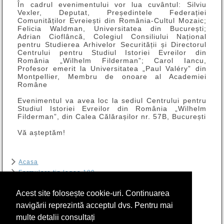
În cadrul evenimentului vor lua cuvântul: Silviu
Vexler, Deputat, Președintele Federației
Comunităților Evreiești din România-Cultul Mozaic;
Felicia Waldman, Universitatea din București;
Adrian Cioflâncă, Colegiul Consiliului Național
pentru Studierea Arhivelor Securității și Directorul
Centrului pentru Studiul Istoriei Evreilor din
România „Wilhelm Filderman”; Carol Iancu,
Profesor emerit la Universitatea „Paul Valéry” din
Montpellier, Membru de onoare al Academiei
Române
Evenimentul va avea loc la sediul Centrului pentru
Studiul Istoriei Evreilor din România „Wilhelm
Filderman”, din Calea Călărașilor nr. 57B, București
Vă așteptăm!
Acasa
Formulare tip legea 189
Contact
Acest site folosește cookie-uri. Continuarea
Arhiva
RIER
navigării reprezintă acceptul dvs. Pentru mai
Program sală de lectură Biblioteca CSIER-WF
multe detalii consultați